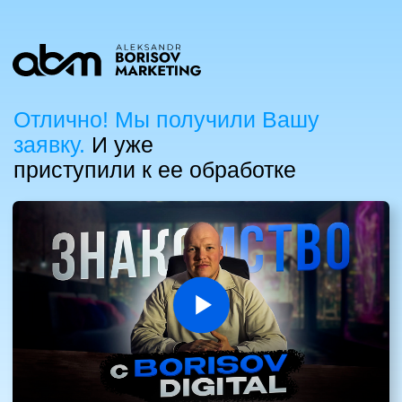
Отлично! Мы получили Вашу
заявку.
И уже
приступили к ее обработке
Свяжемся с вами
в течение 15 минут
в рабочее
время. Если оставили заявку в нерабочее — начнем
следующий рабочий день с вашей заявки.
Наши специалисты обязательно представятся,
что звонят из компании
BORISOV
MARKETING